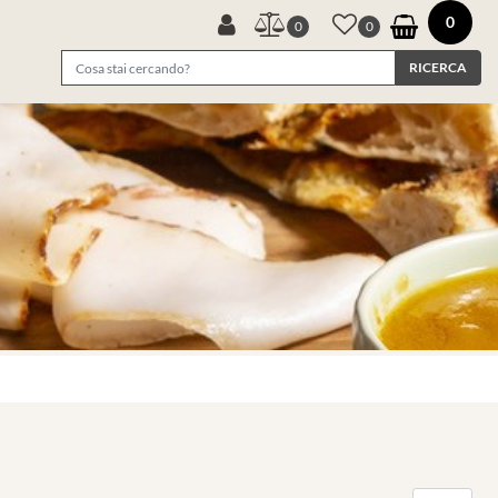
0
0
0