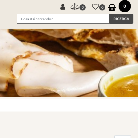
0
0
0