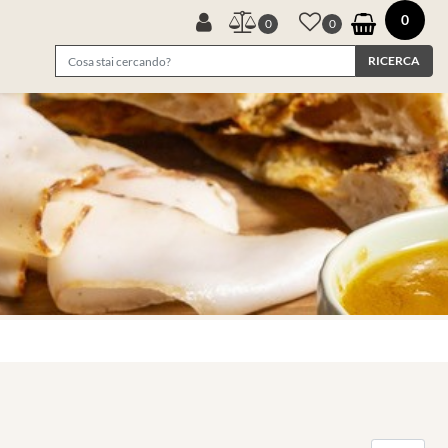
0
0
0