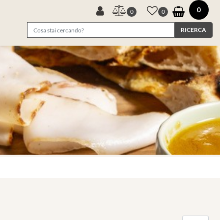
0
0
0