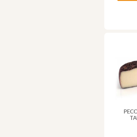
PECO
TA