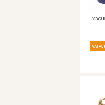
YOGU
VAI AL