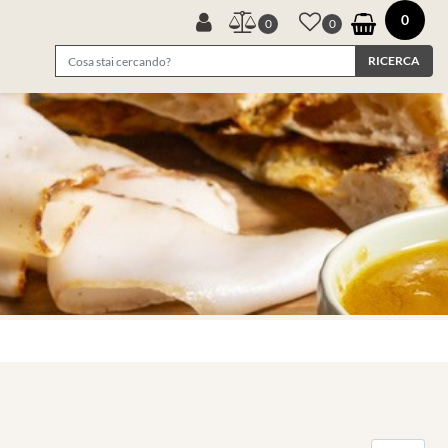
0
0
0