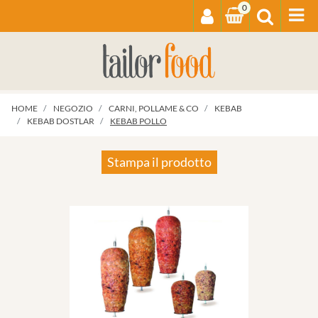
0
Op
HOME
NEGOZIO
CARNI, POLLAME & CO
KEBAB
KEBAB DOSTLAR
KEBAB POLLO
Stampa il prodotto