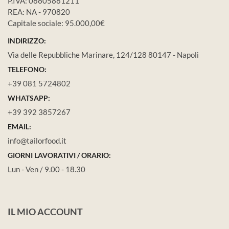
P.IVA: 08605881211
REA: NA - 970820
Capitale sociale: 95.000,00€
INDIRIZZO:
Via delle Repubbliche Marinare, 124/128 80147 - Napoli
TELEFONO:
+39 081 5724802
WHATSAPP:
+39 392 3857267
EMAIL:
info@tailorfood.it
GIORNI LAVORATIVI / ORARIO:
Lun - Ven / 9.00 - 18.30
IL MIO ACCOUNT