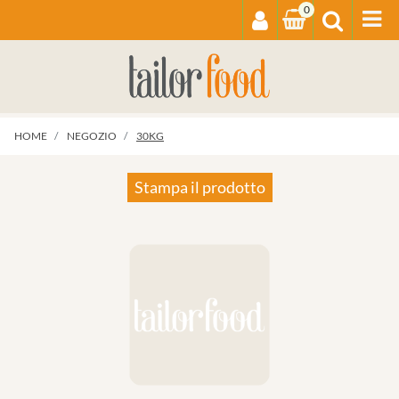
0
Op
HOME
NEGOZIO
30KG
Stampa il prodotto