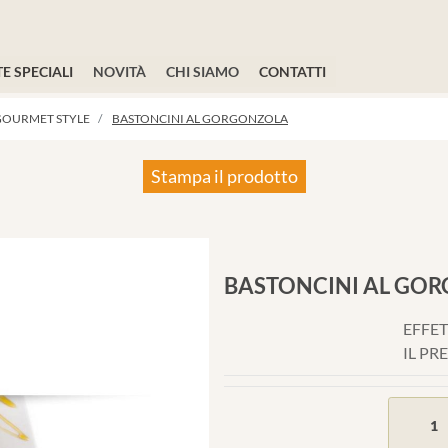
E SPECIALI
NOVITÀ
CHI SIAMO
CONTATTI
GOURMET STYLE
BASTONCINI AL GORGONZOLA
Stampa il prodotto
BASTONCINI AL GO
EFFET
IL PR