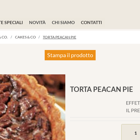
E SPECIALI
NOVITÀ
CHI SIAMO
CONTATTI
 CO.
CAKES & CO
TORTA PEACAN PIE
Stampa il prodotto
TORTA PEACAN PIE
EFFET
IL PR