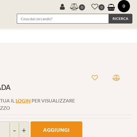
0
0
0
ADA
TUA IL
LOGIN
PER VISUALIZZARE
EZZO
Quantità
AGGIUNGI