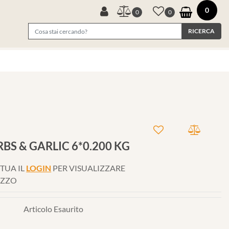
0
0
0
S & GARLIC 6*0.200 KG
TUA IL
LOGIN
PER VISUALIZZARE
EZZO
Articolo Esaurito