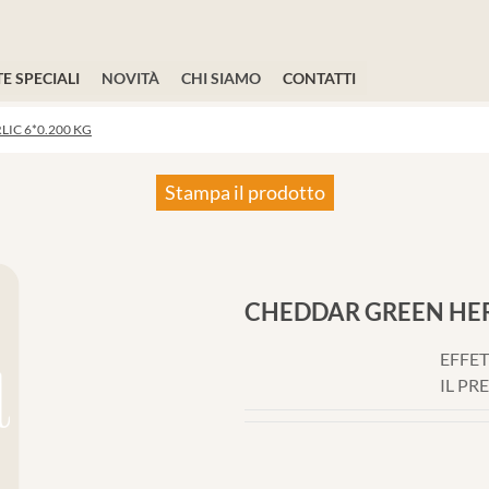
E SPECIALI
NOVITÀ
CHI SIAMO
CONTATTI
IC 6*0.200 KG
Stampa il prodotto
CHEDDAR GREEN HERB
EFFET
IL PR