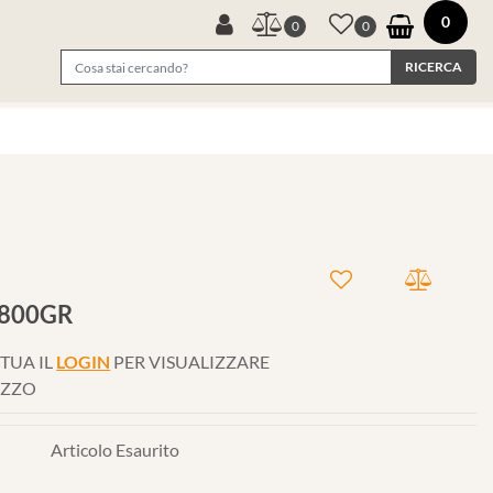
0
0
0
*800GR
TUA IL
LOGIN
PER VISUALIZZARE
EZZO
Articolo Esaurito