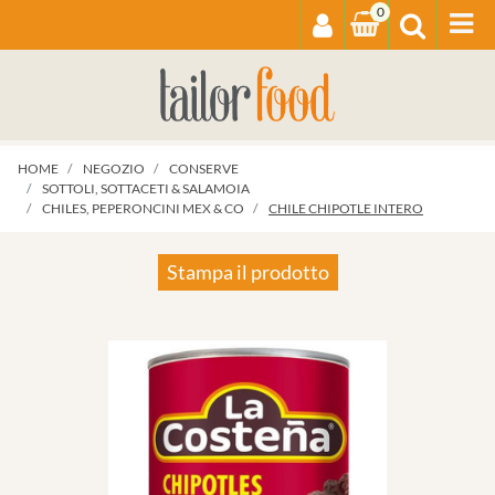
0
Op
HOME
NEGOZIO
CONSERVE
SOTTOLI, SOTTACETI & SALAMOIA
CHILES, PEPERONCINI MEX & CO
CHILE CHIPOTLE INTERO
Stampa il prodotto