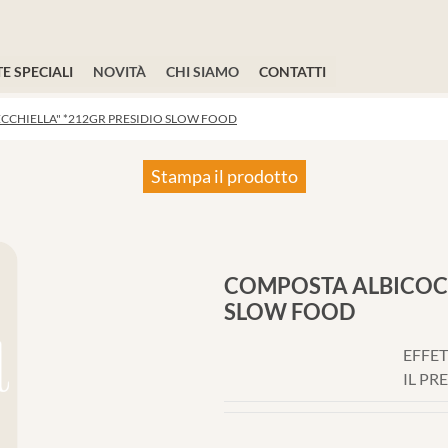
E SPECIALI
NOVITÀ
CHI SIAMO
CONTATTI
CCHIELLA" *212GR PRESIDIO SLOW FOOD
Stampa il prodotto
COMPOSTA ALBICOCC
SLOW FOOD
EFFET
IL PR