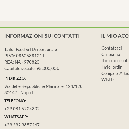
INFORMAZIONI SUI CONTATTI
IL MIO AC
Contattaci
Tailor Food Srl Unipersonale
Chi Siamo
P.IVA: 08605881211
Il mio account
REA: NA - 970820
I miei ordini
Capitale sociale: 95.000,00€
Compara Artic
INDIRIZZO:
Wishlist
Via delle Repubbliche Marinare, 124/128
80147 - Napoli
TELEFONO:
+39 081 5724802
WHATSAPP:
+39 392 3857267