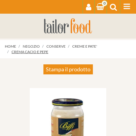
0
Op
HOME
NEGOZIO
CONSERVE
CREME E PATE'
CREMA CACIO E PEPE
Stampa il prodotto