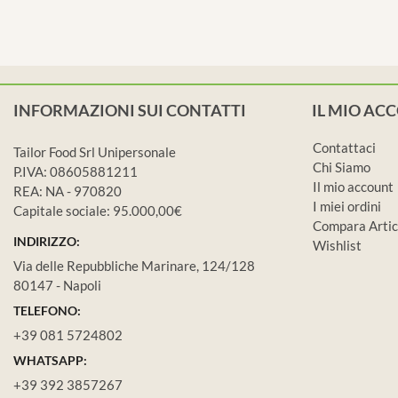
INFORMAZIONI SUI CONTATTI
IL MIO AC
Contattaci
Tailor Food Srl Unipersonale
Chi Siamo
P.IVA: 08605881211
Il mio account
REA: NA - 970820
I miei ordini
Capitale sociale: 95.000,00€
Compara Artic
INDIRIZZO:
Wishlist
Via delle Repubbliche Marinare, 124/128
80147 - Napoli
TELEFONO:
+39 081 5724802
WHATSAPP:
+39 392 3857267