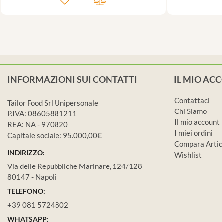
INFORMAZIONI SUI CONTATTI
IL MIO AC
Contattaci
Tailor Food Srl Unipersonale
Chi Siamo
P.IVA: 08605881211
Il mio account
REA: NA - 970820
I miei ordini
Capitale sociale: 95.000,00€
Compara Artic
INDIRIZZO:
Wishlist
Via delle Repubbliche Marinare, 124/128
80147 - Napoli
TELEFONO:
+39 081 5724802
WHATSAPP: