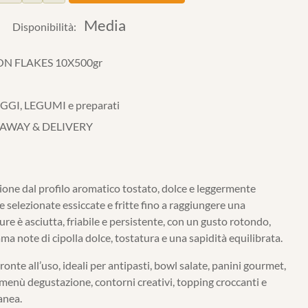
Media
Disponibilità:
ON FLAKES 10X500gr
GI, LEGUMI e preparati
 AWAY & DELIVERY
one dal profilo aromatico tostato, dolce e leggermente
e selezionate essiccate e fritte fino a raggiungere una
re è asciutta, friabile e persistente, con un gusto rotondo,
ma note di cipolla dolce, tostatura e una sapidità equilibrata.
onte all’uso, ideali per antipasti, bowl salate, panini gourmet,
menù degustazione, contorni creativi, topping croccanti e
anea.