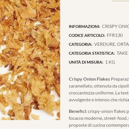
CRISPY ONI
INFORMAZIONI:
FFR130
CODICE ARTICOLO:
VERDURE, ORTAG
CATEGORIA:
TAKE
CATEGORIA STATISTICA:
1 KG
UNITÀ DI MISURA:
Crispy Onion Flakes
Preparazi
caramellato, ottenuta da cipoll
croccantezza uniforme. La textu
avvolgente e intenso che richia
Benefici:
crispy-onion flakes pr
focacce moderne, street-food, 
proposte di cucina contempor