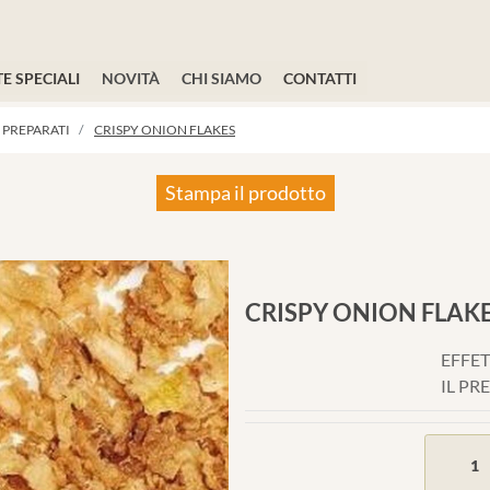
E SPECIALI
NOVITÀ
CHI SIAMO
CONTATTI
 PREPARATI
CRISPY ONION FLAKES
Stampa il prodotto
CRISPY ONION FLAK
EFFET
IL PR