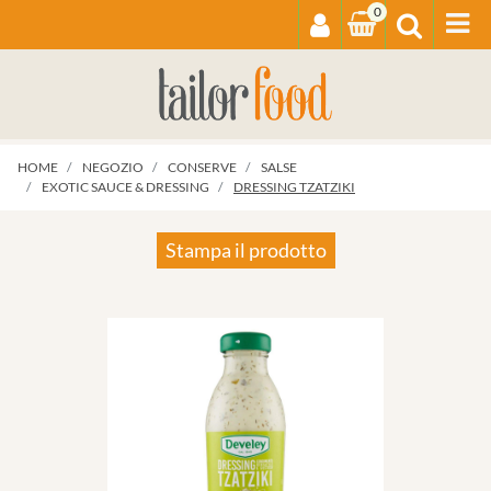
0
Op
HOME
NEGOZIO
CONSERVE
SALSE
EXOTIC SAUCE & DRESSING
DRESSING TZATZIKI
Stampa il prodotto