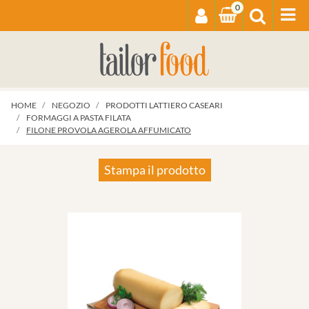
0
Op
HOME
NEGOZIO
PRODOTTI LATTIERO CASEARI
FORMAGGI A PASTA FILATA
FILONE PROVOLA AGEROLA AFFUMICATO
Stampa il prodotto