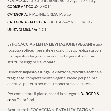
FOCACCIA 20*30 lenta lievitazione vegan 10*450 gr
ZE014
CODICE ARTICOLO:
PIADINE, CRESCIA & co
CATEGORIA:
TAKE AWAY & DELIVERY
CATEGORIA STATISTICA:
1 CT
UNITÀ DI MISURA:
La
FOCACCIA a LENTA LIEVITAZIONE (VEGAN)
è una
focaccia soffice, fragrante e ricca di gusto, realizzata con
un impasto a lunga maturazione che garantisce una
struttura leggera e alveolata.
Benefici:
impasto a lunga lievitazione
,
texture soffice e
fragrante
, completamente vegana, ideale per panini e
aperitivi, perfetta per menù moderni e ad alta resa.
Per completare il piatto, scopri la categoria
BURGER &
co
su Tailorfood.
Acquistare la
FOCACCIA a LENTA LIEVITAZIONE