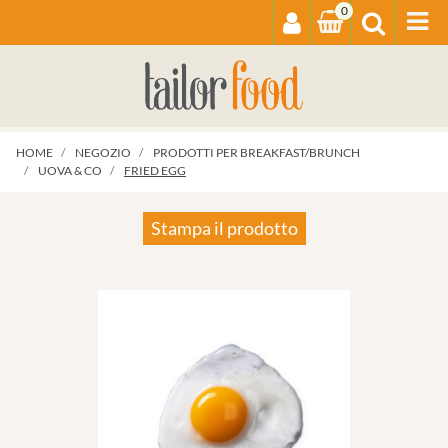
0
Op
HOME
NEGOZIO
PRODOTTI PER BREAKFAST/BRUNCH
UOVA & CO
FRIED EGG
Stampa il prodotto