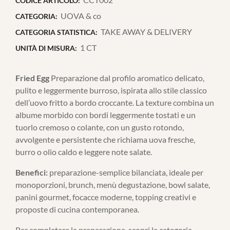
CODICE ARTICOLO:
UOVA & co
CATEGORIA:
TAKE AWAY & DELIVERY
CATEGORIA STATISTICA:
1 CT
UNITÀ DI MISURA:
Fried Egg
Preparazione dal profilo aromatico delicato,
pulito e leggermente burroso, ispirata allo stile classico
dell’uovo fritto a bordo croccante. La texture combina un
albume morbido con bordi leggermente tostati e un
tuorlo cremoso o colante, con un gusto rotondo,
avvolgente e persistente che richiama uova fresche,
burro o olio caldo e leggere note salate.
Benefici:
preparazione-semplice bilanciata, ideale per
monoporzioni, brunch, menù degustazione, bowl salate,
panini gourmet, focacce moderne, topping creativi e
proposte di cucina contemporanea.
Per completare la preparazione, scopri la categoria