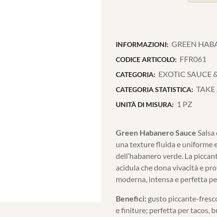
GREEN HABA
INFORMAZIONI:
FFR061
CODICE ARTICOLO:
EXOTIC SAUCE 
CATEGORIA:
TAKE
CATEGORIA STATISTICA:
1 PZ
UNITÀ DI MISURA:
Green Habanero Sauce
Salsa 
una texture fluida e uniforme e
dell’habanero verde. La piccan
acidula che dona vivacità e prof
moderna, intensa e perfetta per
Benefici:
gusto piccante-fresco
e finiture; perfetta per tacos, 