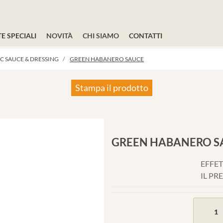
E SPECIALI
NOVITÀ
CHI SIAMO
CONTATTI
C SAUCE & DRESSING
GREEN HABANERO SAUCE
Stampa il prodotto
GREEN HABANERO S
EFFET
IL PR