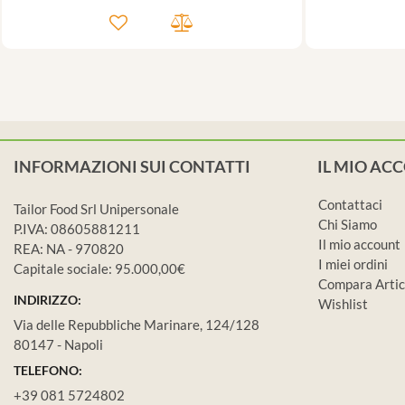
INFORMAZIONI SUI CONTATTI
IL MIO AC
Contattaci
Tailor Food Srl Unipersonale
Chi Siamo
P.IVA: 08605881211
Il mio account
REA: NA - 970820
I miei ordini
Capitale sociale: 95.000,00€
Compara Artic
INDIRIZZO:
Wishlist
Via delle Repubbliche Marinare, 124/128
80147 - Napoli
TELEFONO:
+39 081 5724802