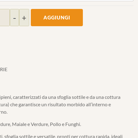
Quantità
AGGIUNGI
RIE
ipieni, caratterizzati da una sfoglia sottile e da una cottura
ttura) che garantisce un risultato morbido all’interno e
rno.
ure, Maiale e Verdure, Pollo e Funghi.
ti, sfoglia sottile e versatile, pronti per cottura rapida, ideali