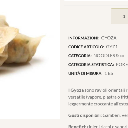
GYOZA
INFORMAZIONI:
GYZ1
CODICE ARTICOLO:
NOODLES & co
CATEGORIA:
POKE
CATEGORIA STATISTICA:
1 BS
UNITÀ DI MISURA:
I Gyoza
sono ravioli orientali r
versatile (vapore, piastra o fri
leggermente croccante all’este
Gusti disponibili:
Gamberi, Verd
Benefici:
ripieni ricchi e sapori