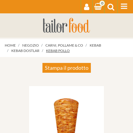
0
Op
HOME
NEGOZIO
CARNI, POLLAME & CO
KEBAB
KEBAB DOSTLAR
KEBAB POLLO
Stampa il prodotto