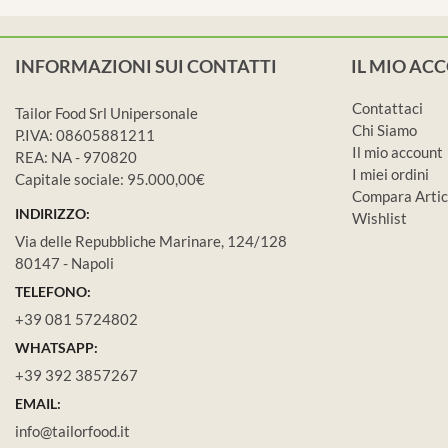
INFORMAZIONI SUI CONTATTI
IL MIO AC
Contattaci
Tailor Food Srl Unipersonale
Chi Siamo
P.IVA: 08605881211
Il mio account
REA: NA - 970820
I miei ordini
Capitale sociale: 95.000,00€
Compara Artic
INDIRIZZO:
Wishlist
Via delle Repubbliche Marinare, 124/128
80147 - Napoli
TELEFONO:
+39 081 5724802
WHATSAPP:
+39 392 3857267
EMAIL:
info@tailorfood.it