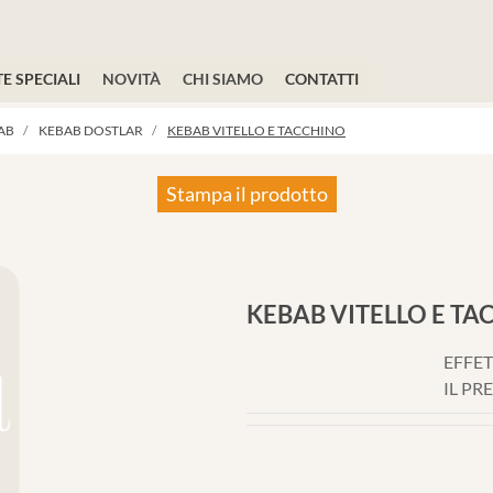
E SPECIALI
NOVITÀ
CHI SIAMO
CONTATTI
AB
KEBAB DOSTLAR
KEBAB VITELLO E TACCHINO
Stampa il prodotto
KEBAB VITELLO E T
EFFET
IL PR