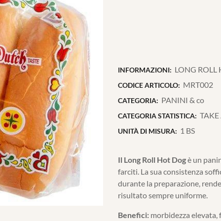
LONG ROLL 
INFORMAZIONI:
MRT002
CODICE ARTICOLO:
PANINI & co
CATEGORIA:
TAKE
CATEGORIA STATISTICA:
1 BS
UNITÀ DI MISURA:
Il Long Roll Hot Dog
è un panin
farciti. La sua consistenza soff
durante la preparazione, renden
risultato sempre uniforme.
Benefici:
morbidezza elevata, f