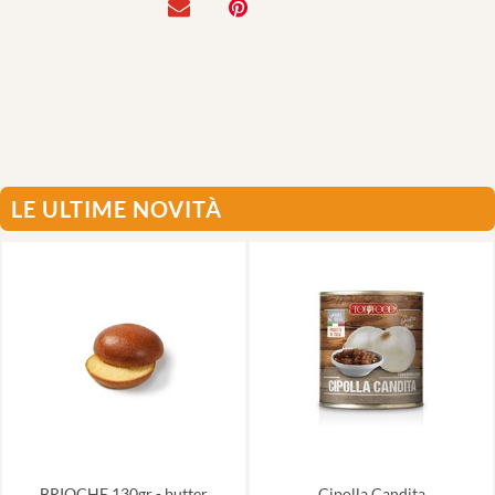
LE ULTIME NOVITÀ
BRIOCHE 130gr - butter
Cipolla Candita