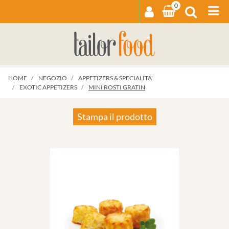
0
Op
HOME
NEGOZIO
APPETIZERS & SPECIALITA'
EXOTIC APPETIZERS
MINI ROSTI GRATIN
Stampa il prodotto