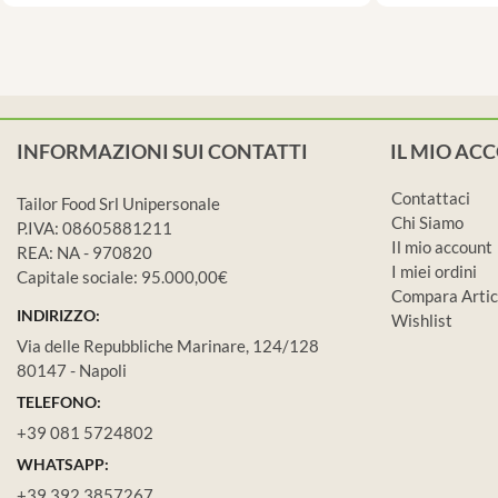
INFORMAZIONI SUI CONTATTI
IL MIO AC
Contattaci
Tailor Food Srl Unipersonale
Chi Siamo
P.IVA: 08605881211
Il mio account
REA: NA - 970820
I miei ordini
Capitale sociale: 95.000,00€
Compara Artic
INDIRIZZO:
Wishlist
Via delle Repubbliche Marinare, 124/128
80147 - Napoli
TELEFONO:
+39 081 5724802
WHATSAPP:
+39 392 3857267