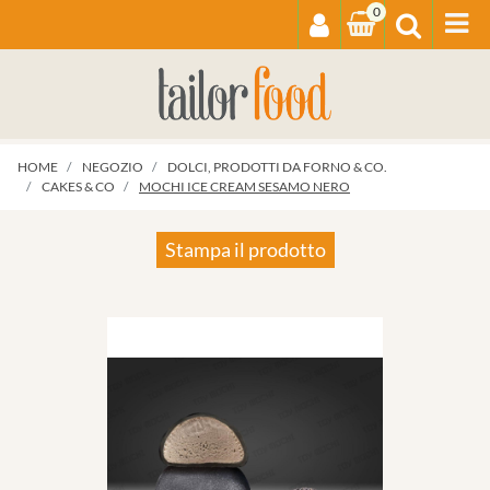
0
Op
HOME
NEGOZIO
DOLCI, PRODOTTI DA FORNO & CO.
CAKES & CO
MOCHI ICE CREAM SESAMO NERO
Stampa il prodotto