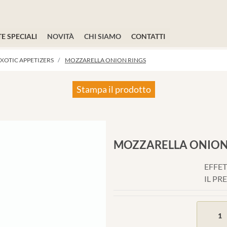
E SPECIALI
NOVITÀ
CHI SIAMO
CONTATTI
XOTIC APPETIZERS
MOZZARELLA ONION RINGS
Stampa il prodotto
MOZZARELLA ONION
EFFET
IL PR