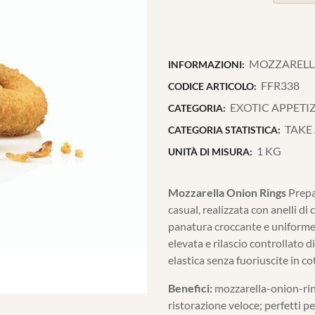
MOZZARELLA O
INFORMAZIONI:
FFR338
CODICE ARTICOLO:
EXOTIC APPETI
CATEGORIA:
TAKE
CATEGORIA STATISTICA:
1 KG
UNITÀ DI MISURA:
Mozzarella Onion Rings
Prepa
casual, realizzata con anelli di 
panatura croccante e uniforme.
elevata e rilascio controllato 
elastica senza fuoriuscite in co
Benefici:
mozzarella-onion-rings
ristorazione veloce; perfetti pe