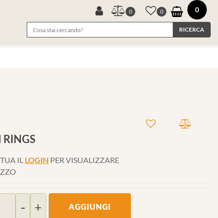
0
0
0
 RINGS
TUA IL
LOGIN
PER VISUALIZZARE
EZZO
Quantità
AGGIUNGI