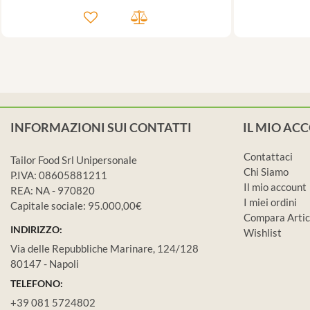
INFORMAZIONI SUI CONTATTI
IL MIO AC
Contattaci
Tailor Food Srl Unipersonale
Chi Siamo
P.IVA: 08605881211
Il mio account
REA: NA - 970820
I miei ordini
Capitale sociale: 95.000,00€
Compara Artic
INDIRIZZO:
Wishlist
Via delle Repubbliche Marinare, 124/128
80147 - Napoli
TELEFONO:
+39 081 5724802