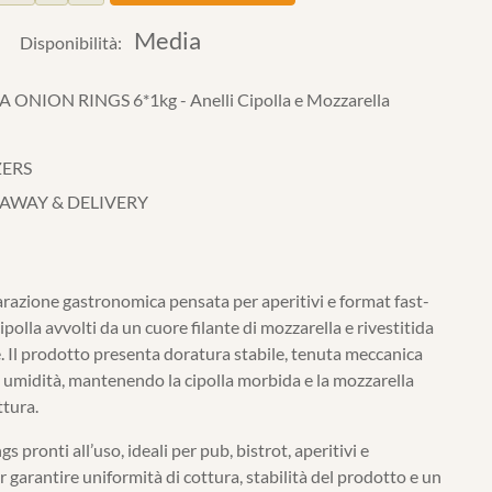
Media
Disponibilità:
NION RINGS 6*1kg - Anelli Cipolla e Mozzarella
ZERS
 AWAY & DELIVERY
razione gastronomica pensata per aperitivi e format fast-
cipolla avvolti da un cuore filante di mozzarella e rivestitida
 Il prodotto presenta doratura stabile, tenuta meccanica
di umidità, mantenendo la cipolla morbida e la mozzarella
ttura.
 pronti all’uso, ideali per pub, bistrot, aperitivi e
r garantire uniformità di cottura, stabilità del prodotto e un