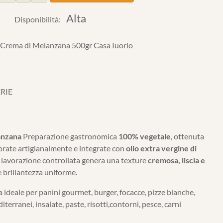
Alta
Disponibilità:
ema di Melanzana 500gr Casa Iuorio
RIE
anzana
Preparazione gastronomica
100% vegetale
, ottenuta
orate artigianalmente e integrate con
olio extra vergine di
La lavorazione controllata genera una texture
cremosa, liscia e
e brillantezza uniforme.
deale per panini gourmet, burger, focacce, pizze bianche,
terranei, insalate, paste, risotti,contorni, pesce, carni