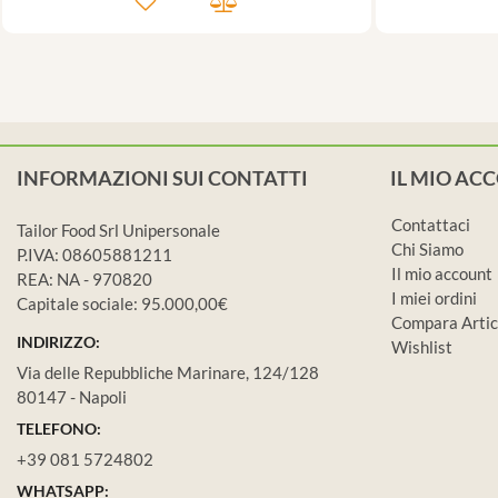
INFORMAZIONI SUI CONTATTI
IL MIO AC
Contattaci
Tailor Food Srl Unipersonale
Chi Siamo
P.IVA: 08605881211
Il mio account
REA: NA - 970820
I miei ordini
Capitale sociale: 95.000,00€
Compara Artic
INDIRIZZO:
Wishlist
Via delle Repubbliche Marinare, 124/128
80147 - Napoli
TELEFONO:
+39 081 5724802
WHATSAPP: