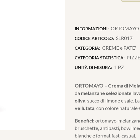
ORTOMAYO Cr
INFORMAZIONI:
SLR017
CODICE ARTICOLO:
CREME e PATE'
CATEGORIA:
PIZZE
CATEGORIA STATISTICA:
1 PZ
UNITÀ DI MISURA:
ORTOMAYO – Crema di Mel
da
melanzane selezionate
lav
oliva
, succo di limone e sale. 
vellutata
, con colore naturale 
Benefici:
ortomayo-melanzana i
bruschette, antipasti, bowl medi
bianche e format fast-casual.