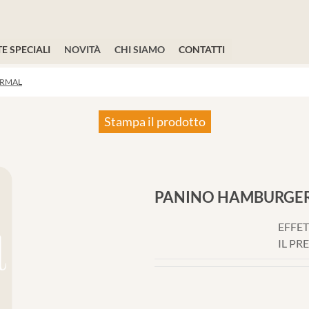
E SPECIALI
NOVITÀ
CHI SIAMO
CONTATTI
ORMAL
Stampa il prodotto
PANINO HAMBURGE
EFFET
IL PR