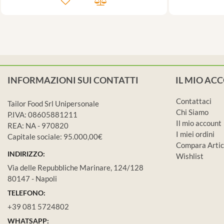
INFORMAZIONI SUI CONTATTI
IL MIO AC
Contattaci
Tailor Food Srl Unipersonale
Chi Siamo
P.IVA: 08605881211
Il mio account
REA: NA - 970820
I miei ordini
Capitale sociale: 95.000,00€
Compara Artic
INDIRIZZO:
Wishlist
Via delle Repubbliche Marinare, 124/128
80147 - Napoli
TELEFONO:
+39 081 5724802
WHATSAPP: