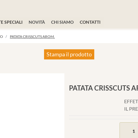
E SPECIALI
NOVITÀ
CHI SIAMO
CONTATTI
TO
PATATA CRISSCUTS AROM.
Stampa il prodotto
PATATA CRISSCUTS 
EFFET
IL PR