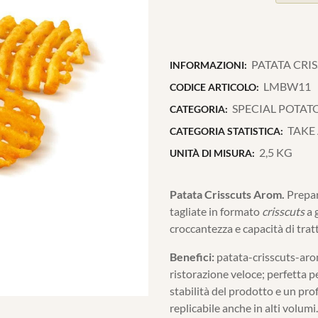
PATATA CRI
INFORMAZIONI:
LMBW11
CODICE ARTICOLO:
SPECIAL POTAT
CATEGORIA:
TAKE
CATEGORIA STATISTICA:
2,5 KG
UNITÀ DI MISURA:
Patata Crisscuts Arom.
Prepar
tagliate in formato
crisscuts
a 
croccantezza e capacità di tra
Benefici:
patata-crisscuts-arom.
ristorazione veloce; perfetta p
stabilità del prodotto e un pr
replicabile anche in alti volumi.