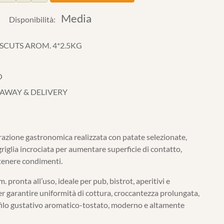
Media
Disponibilità:
SSCUTS AROM. 4*2.5KG
O
 AWAY & DELIVERY
azione gastronomica realizzata con patate selezionate,
griglia incrociata per aumentare superficie di contatto,
ttenere condimenti.
 pronta all’uso, ideale per pub, bistrot, aperitivi e
er garantire uniformità di cottura, croccantezza prolungata,
ofilo gustativo aromatico-tostato, moderno e altamente