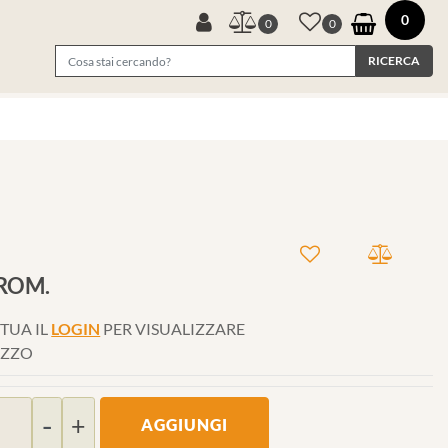
0
0
0
AROM.
TUA IL
LOGIN
PER VISUALIZZARE
EZZO
Quantità
AGGIUNGI