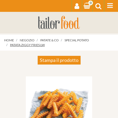
0
Op
HOME
NEGOZIO
PATATE & CO
SPECIAL POTATO
PATATA ZIGGY FRIES LW
Stampa il prodotto