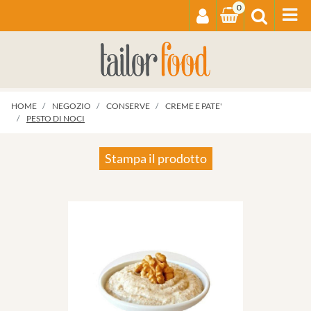
0
Op
HOME
NEGOZIO
CONSERVE
CREME E PATE'
PESTO DI NOCI
Stampa il prodotto