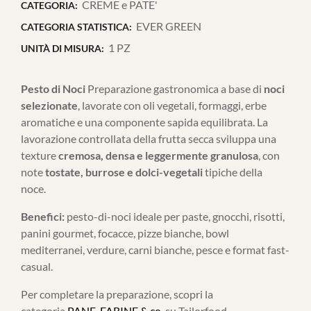
CREME e PATE'
CATEGORIA:
EVER GREEN
CATEGORIA STATISTICA:
1 PZ
UNITÀ DI MISURA:
Pesto di Noci
Preparazione gastronomica a base di
noci
selezionate
, lavorate con oli vegetali, formaggi, erbe
aromatiche e una componente sapida equilibrata. La
lavorazione controllata della frutta secca sviluppa una
texture
cremosa, densa e leggermente granulosa
, con
note
tostate, burrose e dolci-vegetali
tipiche della
noce.
Benefici:
pesto-di-noci ideale per paste, gnocchi, risotti,
panini gourmet, focacce, pizze bianche, bowl
mediterranei, verdure, carni bianche, pesce e format fast-
casual.
Per completare la preparazione, scopri la
categoria
PANE, FARINE & co.
su Tailorfood.