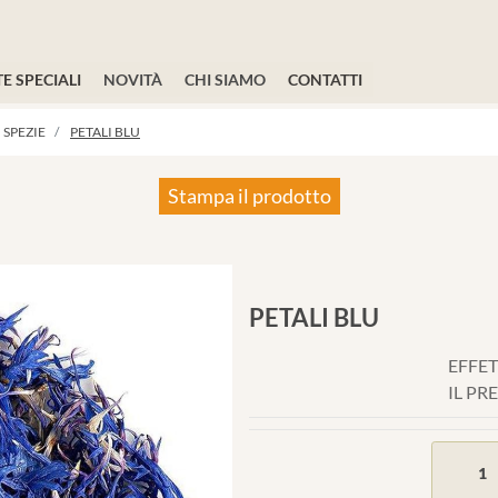
E SPECIALI
NOVITÀ
CHI SIAMO
CONTATTI
SPEZIE
PETALI BLU
Stampa il prodotto
PETALI BLU
EFFET
IL PR