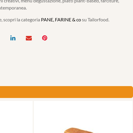
ni creativi, menù degustazione, piatti plant-based, farciture,
ontemporanea.
, scopri la categoria
PANE, FARINE & co
su Tailorfood.