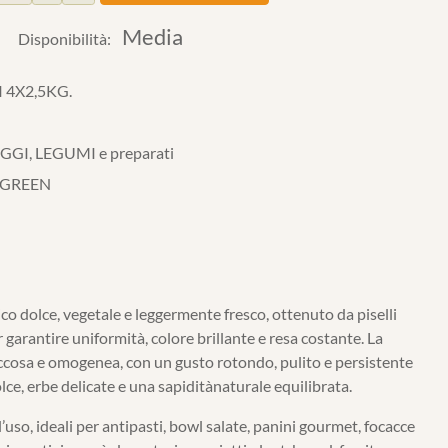
Media
Disponibilità:
I 4X2,5KG.
GI, LEGUMI e preparati
 GREEN
co dolce, vegetale e leggermente fresco, ottenuto da piselli
 garantire uniformità, colore brillante e resa costante. La
ccosa e omogenea, con un gusto rotondo, pulito e persistente
ce, erbe delicate e una sapiditànaturale equilibrata.
l’uso, ideali per antipasti, bowl salate, panini gourmet, focacce