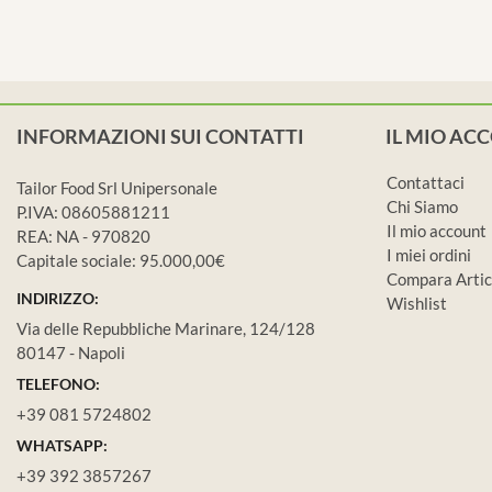
INFORMAZIONI SUI CONTATTI
IL MIO AC
Contattaci
Tailor Food Srl Unipersonale
Chi Siamo
P.IVA: 08605881211
Il mio account
REA: NA - 970820
I miei ordini
Capitale sociale: 95.000,00€
Compara Artic
INDIRIZZO:
Wishlist
Via delle Repubbliche Marinare, 124/128
80147 - Napoli
TELEFONO:
+39 081 5724802
WHATSAPP:
+39 392 3857267