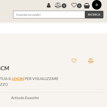
0
0
0
18CM
TUA IL
LOGIN
PER VISUALIZZARE
EZZO
Articolo Esaurito