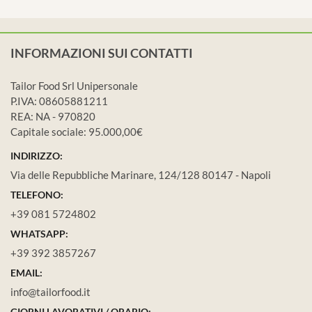
INFORMAZIONI SUI CONTATTI
Tailor Food Srl Unipersonale
P.IVA: 08605881211
REA: NA - 970820
Capitale sociale: 95.000,00€
INDIRIZZO:
Via delle Repubbliche Marinare, 124/128 80147 - Napoli
TELEFONO:
+39 081 5724802
WHATSAPP:
+39 392 3857267
EMAIL:
info@tailorfood.it
GIORNI LAVORATIVI / ORARIO: