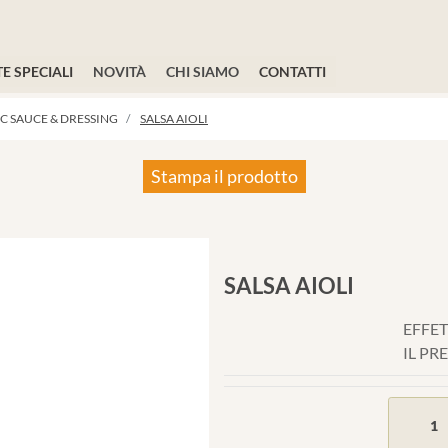
E SPECIALI
NOVITÀ
CHI SIAMO
CONTATTI
C SAUCE & DRESSING
SALSA AIOLI
Stampa il prodotto
SALSA AIOLI
EFFET
IL PR