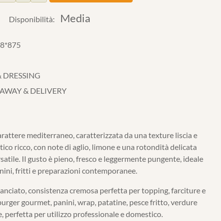
Media
Disponibilità:
 8*875
& DRESSING
 AWAY & DELIVERY
rattere mediterraneo, caratterizzata da una texture liscia e
tico ricco, con note di aglio, limone e una rotondità delicata
atile. Il gusto è pieno, fresco e leggermente pungente, ideale
anini, fritti e preparazioni contemporanee.
anciato, consistenza cremosa perfetta per topping, farciture e
rger gourmet, panini, wrap, patatine, pesce fritto, verdure
ve, perfetta per utilizzo professionale e domestico.