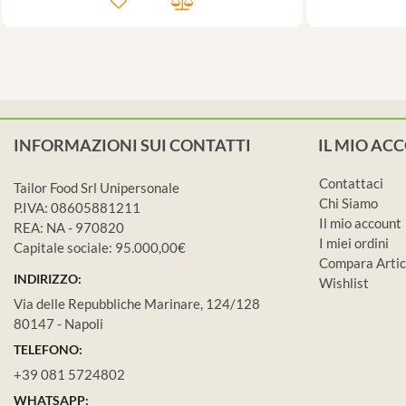
INFORMAZIONI SUI CONTATTI
IL MIO AC
Contattaci
Tailor Food Srl Unipersonale
Chi Siamo
P.IVA: 08605881211
Il mio account
REA: NA - 970820
I miei ordini
Capitale sociale: 95.000,00€
Compara Artic
INDIRIZZO:
Wishlist
Via delle Repubbliche Marinare, 124/128
80147 - Napoli
TELEFONO:
+39 081 5724802
WHATSAPP: