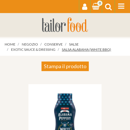
0
Op
HOME
NEGOZIO
CONSERVE
SALSE
EXOTIC SAUCE & DRESSING
SALSA ALABAMA (WHITE BBQ)
Stampa il prodotto