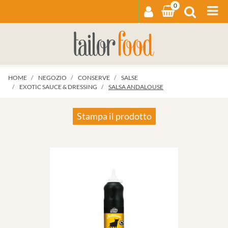
0
Op
HOME
NEGOZIO
CONSERVE
SALSE
EXOTIC SAUCE & DRESSING
SALSA ANDALOUSE
Stampa il prodotto