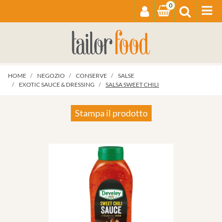
0
Op
HOME
NEGOZIO
CONSERVE
SALSE
EXOTIC SAUCE & DRESSING
SALSA SWEET CHILI
Stampa il prodotto