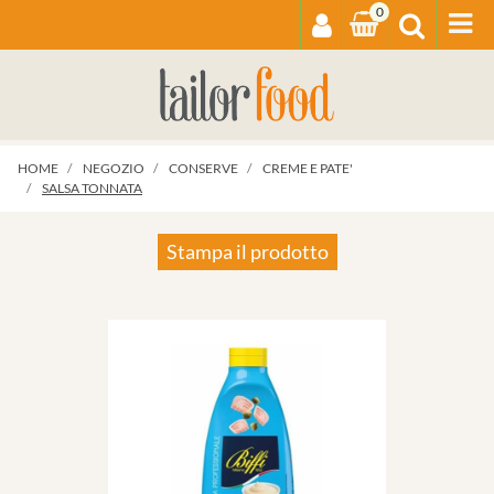
0
Op
HOME
NEGOZIO
CONSERVE
CREME E PATE'
SALSA TONNATA
Stampa il prodotto