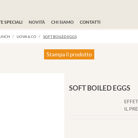
E SPECIALI
NOVITÀ
CHI SIAMO
CONTATTI
RUNCH
UOVA & CO
SOFT BOILED EGGS
Stampa il prodotto
SOFT BOILED EGGS
EFFET
IL PR