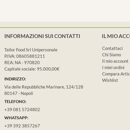
INFORMAZIONI SUI CONTATTI
IL MIO AC
Contattaci
Tailor Food Srl Unipersonale
Chi Siamo
P.IVA: 08605881211
Il mio account
REA: NA - 970820
I miei ordini
Capitale sociale: 95.000,00€
Compara Artic
INDIRIZZO:
Wishlist
Via delle Repubbliche Marinare, 124/128
80147 - Napoli
TELEFONO:
+39 081 5724802
WHATSAPP:
+39 392 3857267