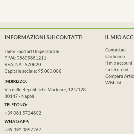
INFORMAZIONI SUI CONTATTI
IL MIO AC
Contattaci
Tailor Food Srl Unipersonale
Chi Siamo
P.IVA: 08605881211
Il mio account
REA: NA - 970820
I miei ordini
Capitale sociale: 95.000,00€
Compara Artic
INDIRIZZO:
Wishlist
Via delle Repubbliche Marinare, 124/128
80147 - Napoli
TELEFONO:
+39 081 5724802
WHATSAPP:
+39 392 3857267